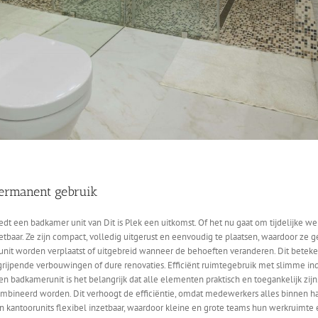
permanent gebruik
, biedt een badkamer unit van Dit is Plek een uitkomst. Of het nu gaat om tijdelijk
etbaar. Ze zijn compact, volledig uitgerust en eenvoudig te plaatsen, waardoor ze ge
 worden verplaatst of uitgebreid wanneer de behoeften veranderen. Dit betekent 
ijpende verbouwingen of dure renovaties. Efficiënt ruimtegebruik met slimme inde
 badkamerunit is het belangrijk dat alle elementen praktisch en toegankelijk zijn
mbineerd worden. Dit verhoogt de efficiëntie, omdat medewerkers alles binnen han
n kantoorunits flexibel inzetbaar, waardoor kleine en grote teams hun werkruimte