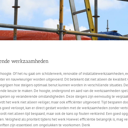
hillende werkzaamheden
oogte. Of het nu gaat om schilderwerk, renovatie of installatiewerkzaamheden, een 
ciënter en nauwkeuriger worden uitgevoerd. Dit betekent dat niet alleen de kwalit
grijpen hoe steigers optimaal benut kunnen worden in verschillende situaties. De ju
sende keuze te maken. De hoogte, ondergrond en aard van de werkzaamheden spelen 
 spelen op veranderende omstandigheden. Deze steigers zijn eenvoudig te verplaats
ordt het werk niet alleen veiliger, maar ook efficiënter uitgevoerd. Tijd bespare
s goed verloopt, kan er direct gestart worden met de werkzaamheden zonder vertra
rdt niet alleen tijd bespaard, maar ook de kans op fouten verkleind. Een goed op
eiligheid als prioriteit tijdens het werk Hoewel efficiëntie belangrijk is, mag ve
chriften zijn essentieel om ongelukken te voorkomen. Denk