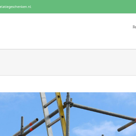
elatiegeschenken.nl
R