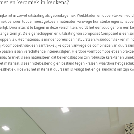
aniet en keramiek in keukens?
rijke rol in zowel uitstraling als gebruiksgemak. Werkbladen en oppervlakken wor
keramiek behoren tot de meest gekozen materialen vanwege hun sterke eigenschappe
lijk. Door inzicht te krijgen in deze verschillen, wordt het eenvoudiger om een ke
p lange termijn. De eigenschappen en uitstraling van composiet Composiet is een sa
t oppervlak. Het materiaal is minder poreus dan natuursteen, waardoor vlekken mind
ijkt composiet vaak een aantrekkelijke optie vanwege de combinatie van duurzaamhei
e passen is aan verschillende interieurstijlen. Hierdoor vormt composiet een prak
eriaal Graniet is een natuursteen dat bekendstaat om zijn robuuste karakter en uniek
et materiaal is zeer hittebestendig en bestand tegen krassen, waardoor het geschikt
sthetiek. Hoewel het materiaal duurzaam is, vraagt het enige aandacht om zijn kw